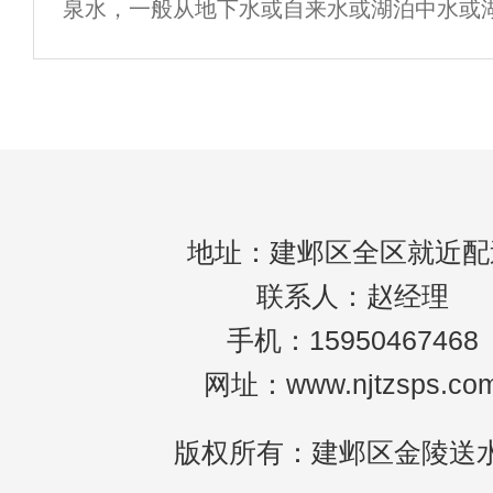
泉水，一般从地下水或自来水或湖泊中水或湖
如果身体缺水，会对身体产生很大的影响。
的商品。众所周知，食物放久了会变坏，但
能滋
会变质吗？近年来，人们为了身心健康喝桶
地址：建邺区全区就近配
联系人：赵经理
手机：15950467468
网址：www.njtzsps.co
版权所有：建邺区金陵送