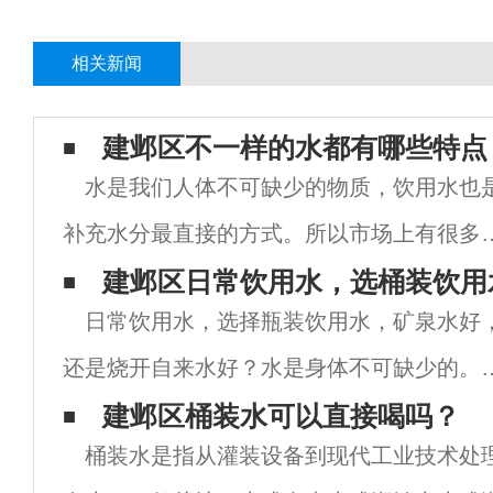
相关新闻
建邺区不一样的水都有哪些特点
水是我们人体不可缺少的物质，饮用水也
补充水分最直接的方式。所以市场上有很多
同种类的饮用水，味道也不一样。虽然水没
建邺区日常饮用水，选桶装饮用
日常饮用水，选择瓶装饮用水，矿泉水好
味道，但由于水源不同，处理方法不同，调
还是烧开自来水好？水是身体不可缺少的。
方法不同，最终会有不同的水味.味道会有很
们常说五天不能吃，但不能喝水。从这句话
建邺区桶装水可以直接喝吗？
桶装水是指从灌装设备到现代工业技术处
中，我们可以知道水对我们来说是多么重要