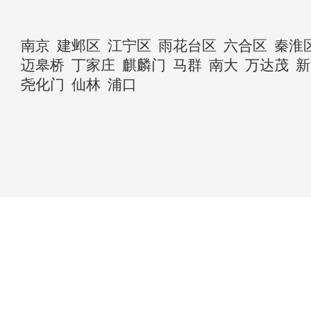
南京
建邺区
江宁区
雨花台区
六合区
秦淮
迈皋桥
丁家庄
麒麟门
马群
南大
万达茂
新
尧化门
仙林
浦口