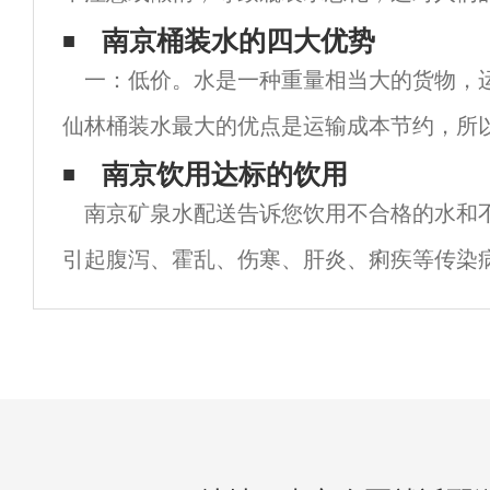
了自己和家庭健康，须注意以下问题，经常
南京桶装水的四大优势
一：低价。水是一种重量相当大的货物，
机不放在阳光直射的地方，水打开，尽快喝。
仙林桶装水最大的优点是运输成本节约，所
地水价格必须更低，这让每个人都更愿意接
南京饮用达标的饮用
南京矿泉水配送告诉您饮用不合格的水和
水质。瓶装纯水使用当地优质水源，是一个
引起腹泻、霍乱、伤寒、肝炎、痢疾等传染
砷中毒等地方性疾病。例如；有时喝自来水
道。为什么？为了确保自来水安荃卫生，避