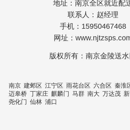
地址：南京全区就近配
联系人：赵经理
手机：15950467468
网址：www.njtzsps.co
版权所有：南京金陵送水
南京
建邺区
江宁区
雨花台区
六合区
秦淮
迈皋桥
丁家庄
麒麟门
马群
南大
万达茂
新
尧化门
仙林
浦口