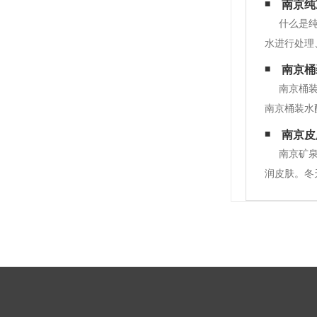
南京纯
什么是
水进行处理
机矿物质。
南京桶
体内必需的
南京桶
南京桶装水
般都是5桶
南京皮
车、纯水配
南京矿
润皮肤。冬
只是补充每
少饮用水量