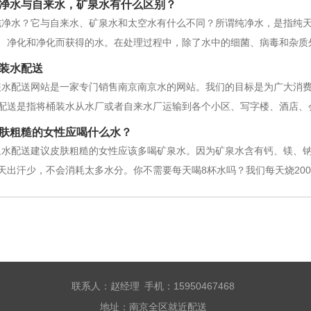
净水与自来水，矿泉水有什么区别？
纯净水？它与自来水、矿泉水和太空水有什么不同？所谓纯净水，是指纯
、净化和净化而获得的水。在处理过程中，除了水中的细菌、病毒和杂质
这样，南京纯净水中的总溶解量等于零。因此，它具有很强的溶解各种微
装水配送
微量元素和吸入的营养物质会迅速溶
装水配送网站是一家专门销售南京南京水的网站。我们的目标是为广大消费
配送是指将桶装水从水厂或者自来水厂运输到各个小区、写字楼、酒店、
水或者10桶水一组进行配送。桶装水配送设备主要是指配送车。而桶装水
肤粗糙的女性应喝什么水？
送车和液态气体配送车
泉水配送建议皮肤粗糙的女性应该多喝矿泉水。因为矿泉水含有钙、镁、
天出汗少，不会消耗太多水分。你不需要每天喝8杯水吗？我们每天烧200
天的流失。而且饮用水可以带走体内的废物和毒素，饮用水充足的人比饮
。夏天出汗多，有目的地增
联系人：赵经理 手机：15950467468
地址：南京全区就近配送