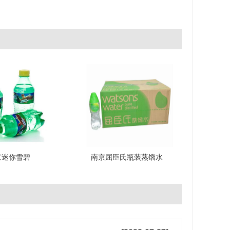
京迷你雪碧
南京屈臣氏瓶装蒸馏水