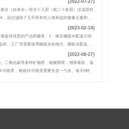
[2022-07-27]
天然水（自来水）经过十几层（或二十多层）过滤层对
外，还过滤掉了几乎所有对人体有益的微量元素和无
量元素和营养素的能力。如果人们大量饮用纯净水，
[2023-02-14]
者提供优质的产品和服务。1：南京桶装水配送介绍
会所、工厂等需要使用桶装水的地方。桶装水配送一
配送车主要分为液体运输车、桶装水配送车、汽油配送
[2022-08-27]
钠、二氧化碳等多种矿物质，能健脾胃，增加食欲，滋
0卡路里，每烧15卡路里需要失去一勺水。每天8杯水
用水少的人更不用担心皮肤问题。因此，冬季不应减