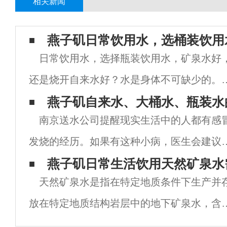
相关新闻
燕子矶日常饮用水，选桶装饮用
日常饮用水，选择瓶装饮用水，矿泉水好
还是烧开自来水好？水是身体不可缺少的。
们常说五天不能吃，但不能喝水。从这句话
燕子矶自来水、大桶水、瓶装水
南京送水公司提醒现实生活中的人都有感
中，我们可以知道水对我们来说是多么重要
发烧的经历。如果有这种小病，医生会建议
如果身体缺水，会对身体产生很大的影响。
喝温开水，这样可以增加排尿频率。随着尿
燕子矶日常生活饮用天然矿泉水
能滋
天然矿泉水是指在特定地质条件下生产并
排出体内炎症，有助于快速恢复。这说明水
放在特定地质结构岩层中的地下矿泉水，含
人真的很重要。自从人们的生活水平大大提
特殊的化学成分或特殊的物理性质。它含有
以