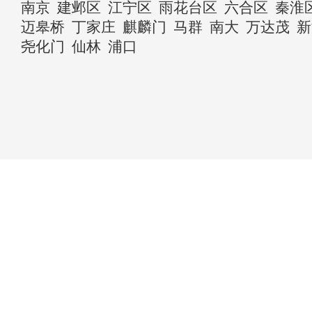
南京
建邺区
江宁区
雨花台区
六合区
秦淮
迈皋桥
丁家庄
麒麟门
马群
南大
万达茂
新
尧化门
仙林
浦口