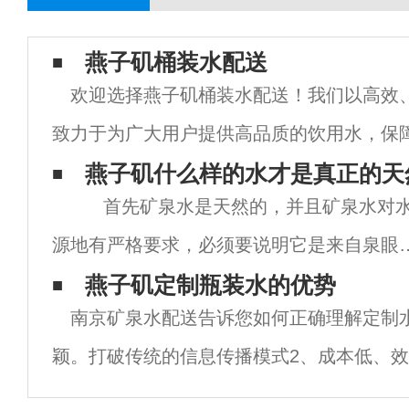
燕子矶桶装水配送
欢迎选择燕子矶桶装水配送！我们以高效
致力于为广大用户提供高品质的饮用水，保
需求。燕子矶桶装水配送有哪些特点？首先
燕子矶什么样的水才是真正的天
首先矿泉水是天然的，并且矿泉水对
山泉水，经过多重净化、消毒、杀菌等工艺
源地有严格要求，必须要说明它是来自泉眼
的。还需要经过地矿部门勘探评价，仙林送
燕子矶定制瓶装水的优势
南京矿泉水配送告诉您如何正确理解定制
采取水源地保护措施，可以理解为一种矿产
颖。打破传统的信息传播模式2、成本低、
源。其
本低、停留时间长等优点，与传统广告媒体