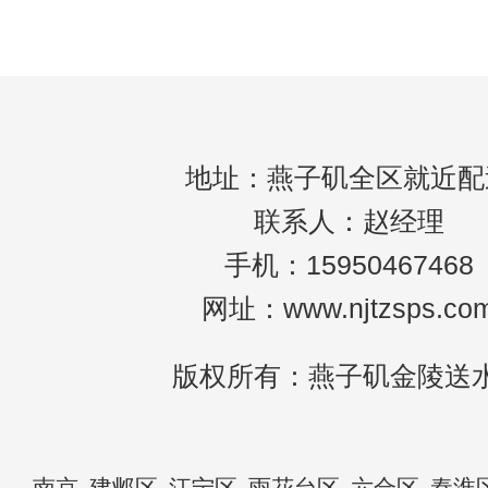
好的市场回报。3、变被动为主动。定制水更
地址：燕子矶全区就近配
联系人：赵经理
手机：15950467468
网址：www.njtzsps.co
版权所有：燕子矶金陵送
南京
建邺区
江宁区
雨花台区
六合区
秦淮