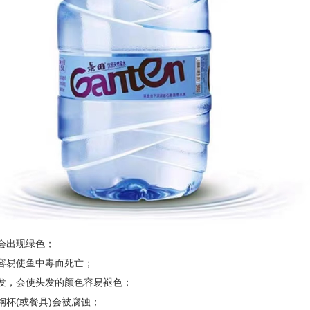
上会出现绿色；
更容易使鱼中毒而死亡；
头发，会使头发的颜色容易褪色；
钢杯(或餐具)会被腐蚀；