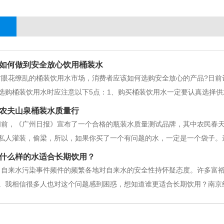
如何做到安全放心饮用桶装水
花缭乱的桶装饮用水市场，消费者应该如何选购安全放心的产品?日前
选购桶装饮用水时应注意以下5点：1、购买桶装饮用水一定要认真选择供
较好的企业，并且在送水上门后，仔细检查桶封上的生产日期和桶盖上的
农夫山泉桶装水质量行
颜色为蓝色或白色，桶里极少
间前，《广州日报》宣布了一个合格的瓶装水质量测试品牌，其中农民春
私人灌装，偷梁，所以，如果你买了一个有问题的水，一定是一个袋子。
个人配送，低于农夫泉水瓶装水的市场价格。如果你违反了市场价格规则
什么样的水适合长期饮用？
，自来水污染事件频件的频繁各地对自来水的安全性持怀疑态度。许多富
。我相信很多人也对这个问题感到困惑，想知道谁更适合长期饮用？南京
因此钙离子和各种有机物质中含有许多对人体有害的物质。但煮沸后，水
纯净水属于过滤后的水，经过各种