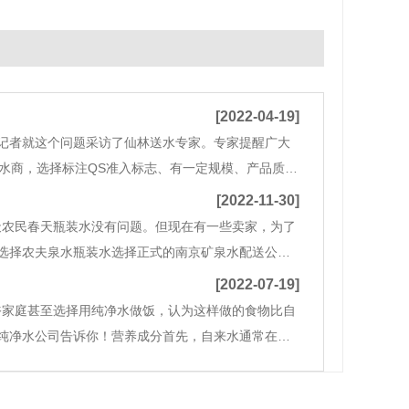
[2022-04-19]
记者就这个问题采访了仙林送水专家。专家提醒广大
水商，选择标注QS准入标志、有一定规模、产品质量
标签，看两者是否一致。2、要认真查看，正品桶桶体
[2022-11-30]
天农民春天瓶装水没有问题。但现在有一些卖家，为了
选择农夫泉水瓶装水选择正式的南京矿泉水配送公
，质量肯定是有缺陷的，因为供应商不能亏苯卖给
[2022-07-19]
裕家庭甚至选择用纯净水做饭，认为这样做的食物比自
纯净水公司告诉你！营养成分首先，自来水通常在煮
中的细菌和钙将被清除.沉淀。除了水，还可能含有一