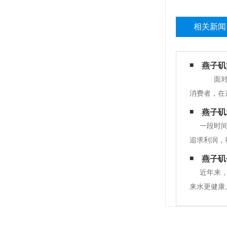
相关新闻
燕子矶
面对眼
消费者，在
和服务质量
燕子矶
透明度好，
一段时
追求利润，
司，不选择
燕子矶
你。
近年来
来水更健康
沸后饮用，
点有机物。