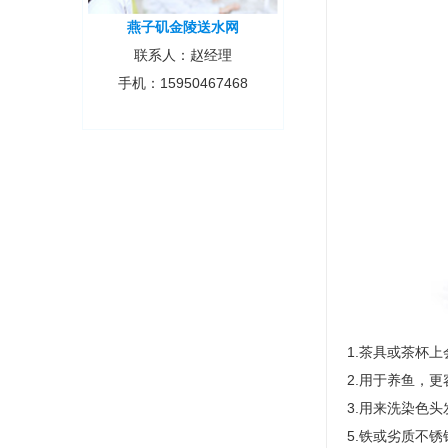
燕子矶金陵送水网
联系人：赵经理
手机：15950467468
1.茶具或茶杯
2.用于养鱼，
3.用来洗染色
5.铁或劣质不锈